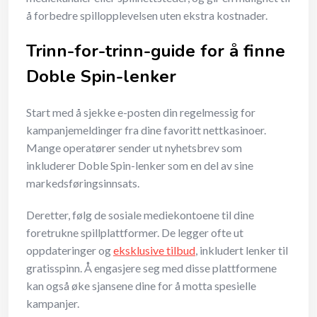
å forbedre spillopplevelsen uten ekstra kostnader.
Trinn-for-trinn-guide for å finne
Doble Spin-lenker
Start med å sjekke e-posten din regelmessig for
kampanjemeldinger fra dine favoritt nettkasinoer.
Mange operatører sender ut nyhetsbrev som
inkluderer Doble Spin-lenker som en del av sine
markedsføringsinnsats.
Deretter, følg de sosiale mediekontoene til dine
foretrukne spillplattformer. De legger ofte ut
oppdateringer og
eksklusive tilbud
, inkludert lenker til
gratisspinn. Å engasjere seg med disse plattformene
kan også øke sjansene dine for å motta spesielle
kampanjer.