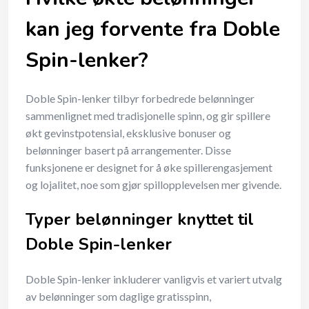
kan jeg forvente fra Doble
Spin-lenker?
Doble Spin-lenker tilbyr forbedrede belønninger
sammenlignet med tradisjonelle spinn, og gir spillere
økt gevinstpotensial, eksklusive bonuser og
belønninger basert på arrangementer. Disse
funksjonene er designet for å øke spillerengasjement
og lojalitet, noe som gjør spillopplevelsen mer givende.
Typer belønninger knyttet til
Doble Spin-lenker
Doble Spin-lenker inkluderer vanligvis et variert utvalg
av belønninger som daglige gratisspinn,