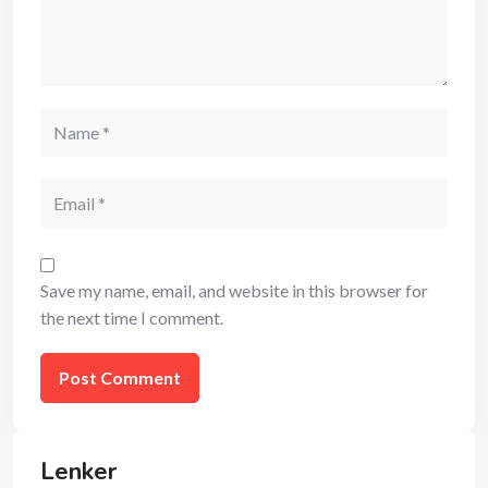
Name
Email
Save my name, email, and website in this browser for
the next time I comment.
Lenker