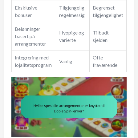
Eksklusive
Tilgjengelig
Begrenset
bonuser
regelmessig
tilgjengelighet
Belønninger
Hyppige og
Tilbudt
basert på
varierte
sjelden
arrangementer
Integrering med
Ofte
Vanlig
lojalitetsprogram
fraværende