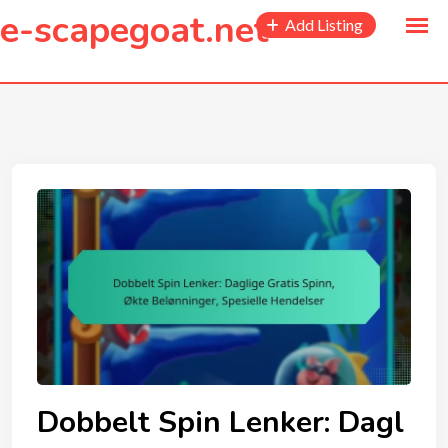
to
e-scapegoat.net
Add Listing
content
Dobbelt Spin Lenker: Dagl