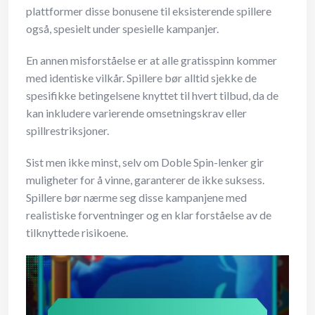
plattformer disse bonusene til eksisterende spillere
også, spesielt under spesielle kampanjer.
En annen misforståelse er at alle gratisspinn kommer
med identiske vilkår. Spillere bør alltid sjekke de
spesifikke betingelsene knyttet til hvert tilbud, da de
kan inkludere varierende omsetningskrav eller
spillrestriksjoner.
Sist men ikke minst, selv om Doble Spin-lenker gir
muligheter for å vinne, garanterer de ikke suksess.
Spillere bør nærme seg disse kampanjene med
realistiske forventninger og en klar forståelse av de
tilknyttede risikoene.