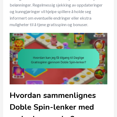
belønninger. Regelmessig sjekking av oppdateringer
og kunngjøringer vil hjelpe spillere å holde seg
informert om eventuelle endringer eller ekstra
muligheter til å tjene gratisspinn og bonuser.
Hvordan sammenlignes
Doble Spin-lenker med