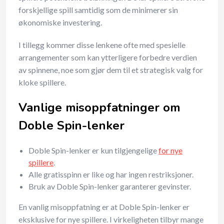
forskjellige spill samtidig som de minimerer sin
økonomiske investering.
I tillegg kommer disse lenkene ofte med spesielle
arrangementer som kan ytterligere forbedre verdien
av spinnene, noe som gjør dem til et strategisk valg for
kloke spillere.
Vanlige misoppfatninger om
Doble Spin-lenker
Doble Spin-lenker er kun tilgjengelige
for nye
spillere
.
Alle gratisspinn er like og har ingen restriksjoner.
Bruk av Doble Spin-lenker garanterer gevinster.
En vanlig misoppfatning er at Doble Spin-lenker er
eksklusive for nye spillere. I virkeligheten tilbyr mange