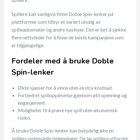
Spillere kan vanligvis finne Doble Spin-lenker på
plattformer som tilbyr et variert utvalg av
spilleautomater og andre kasinoer. Det er lurt å sjekke
flere nettsteder for å finne de beste kampanjene som
er tilgjengelige.
Fordeler med å bruke Doble
Spin-lenker
Økte sjanser for å vinne uten ekstra kostnad.
Forbedret spillopplevelse gjennom økt spenning og
engasjement.
Muligheter til å prøve nye spill uten økonomisk
risiko.
Å bruke Doble Spin-lenker kan betydelig øke en
spillers potensielle belønninger. De lar spillere utforske