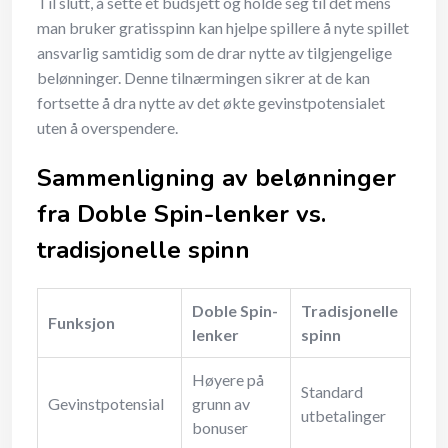
Til slutt, å sette et budsjett og holde seg til det mens
man bruker gratisspinn kan hjelpe spillere å nyte spillet
ansvarlig samtidig som de drar nytte av tilgjengelige
belønninger. Denne tilnærmingen sikrer at de kan
fortsette å dra nytte av det økte gevinstpotensialet
uten å overspendere.
Sammenligning av belønninger
fra Doble Spin-lenker vs.
tradisjonelle spinn
Doble Spin-
Tradisjonelle
Funksjon
lenker
spinn
Høyere på
Standard
Gevinstpotensial
grunn av
utbetalinger
bonuser