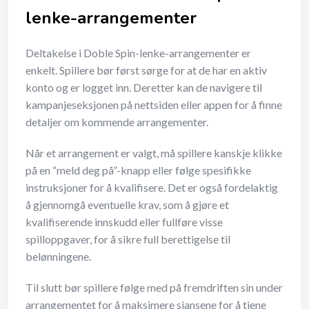
lenke-arrangementer
Deltakelse i Doble Spin-lenke-arrangementer er
enkelt. Spillere bør først sørge for at de har en aktiv
konto og er logget inn. Deretter kan de navigere til
kampanjeseksjonen på nettsiden eller appen for å finne
detaljer om kommende arrangementer.
Når et arrangement er valgt, må spillere kanskje klikke
på en “meld deg på”-knapp eller følge spesifikke
instruksjoner for å kvalifisere. Det er også fordelaktig
å gjennomgå eventuelle krav, som å gjøre et
kvalifiserende innskudd eller fullføre visse
spilloppgaver, for å sikre full berettigelse til
belønningene.
Til slutt bør spillere følge med på fremdriften sin under
arrangementet for å maksimere sjansene for å tjene