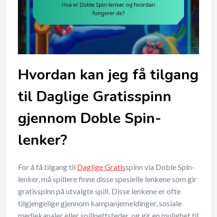
Hvordan kan jeg få tilgang
til Daglige Gratisspinn
gjennom Doble Spin-
lenker?
For å få tilgang til
Daglige Gratis
spinn via Doble Spin-
lenker, må spillere finne disse spesielle lenkene som gir
gratisspinn på utvalgte spill. Disse lenkene er ofte
tilgjengelige gjennom kampanjemeldinger, sosiale
mediekanaler eller spillnettsteder, og gir en mulighet til