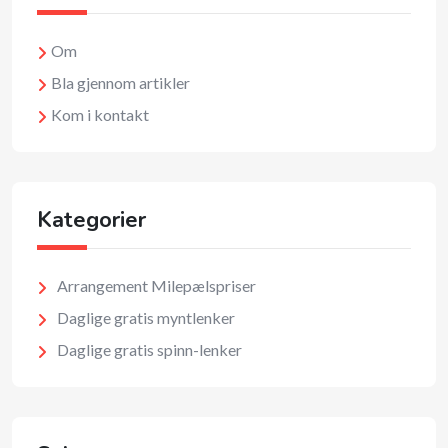
Om
Bla gjennom artikler
Kom i kontakt
Kategorier
Arrangement Milepælspriser
Daglige gratis myntlenker
Daglige gratis spinn-lenker