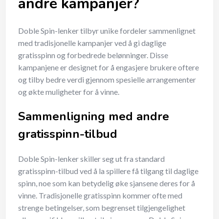
andre kampanjer?
Doble Spin-lenker tilbyr unike fordeler sammenlignet
med tradisjonelle kampanjer ved å gi daglige
gratisspinn og forbedrede belønninger. Disse
kampanjene er designet for å engasjere brukere oftere
og tilby bedre verdi gjennom spesielle arrangementer
og økte muligheter for å vinne.
Sammenligning med andre
gratisspinn-tilbud
Doble Spin-lenker skiller seg ut fra standard
gratisspinn-tilbud ved å la spillere få tilgang til daglige
spinn, noe som kan betydelig øke sjansene deres for å
vinne. Tradisjonelle gratisspinn kommer ofte med
strenge betingelser, som begrenset tilgjengelighet