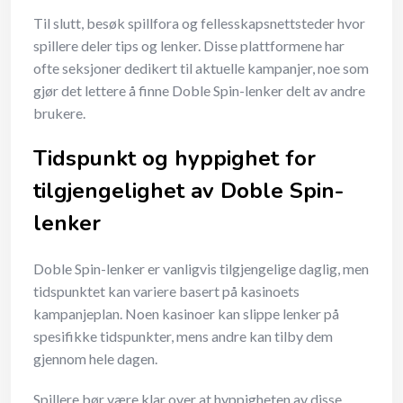
Til slutt, besøk spillfora og fellesskapsnettsteder hvor
spillere deler tips og lenker. Disse plattformene har
ofte seksjoner dedikert til aktuelle kampanjer, noe som
gjør det lettere å finne Doble Spin-lenker delt av andre
brukere.
Tidspunkt og hyppighet for
tilgjengelighet av Doble Spin-
lenker
Doble Spin-lenker er vanligvis tilgjengelige daglig, men
tidspunktet kan variere basert på kasinoets
kampanjeplan. Noen kasinoer kan slippe lenker på
spesifikke tidspunkter, mens andre kan tilby dem
gjennom hele dagen.
Spillere bør være klar over at hyppigheten av disse