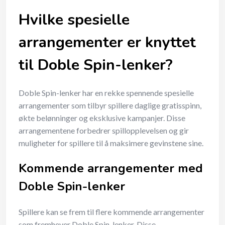
Hvilke spesielle
arrangementer er knyttet
til Doble Spin-lenker?
Doble Spin-lenker har en rekke spennende spesielle
arrangementer som tilbyr spillere daglige gratisspinn,
økte belønninger og eksklusive kampanjer. Disse
arrangementene forbedrer spillopplevelsen og gir
muligheter for spillere til å maksimere gevinstene sine.
Kommende arrangementer med
Doble Spin-lenker
Spillere kan se frem til flere kommende arrangementer
som fremhever Doble Spin-lenker. Disse