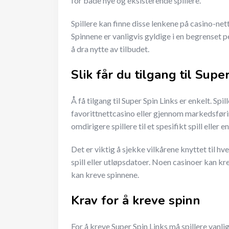
for både nye og eksisterende spillere.
Spillere kan finne disse lenkene på casino-ne
Spinnene er vanligvis gyldige i en begrenset p
å dra nytte av tilbudet.
Slik får du tilgang til Supe
Å få tilgang til Super Spin Links er enkelt. Spi
favorittnettcasino eller gjennom markedsføri
omdirigere spillere til et spesifikt spill eller
Det er viktig å sjekke vilkårene knyttet til hv
spill eller utløpsdatoer. Noen casinoer kan kre
kan kreve spinnene.
Krav for å kreve spinn
For å kreve Super Spin Links må spillere vanlig