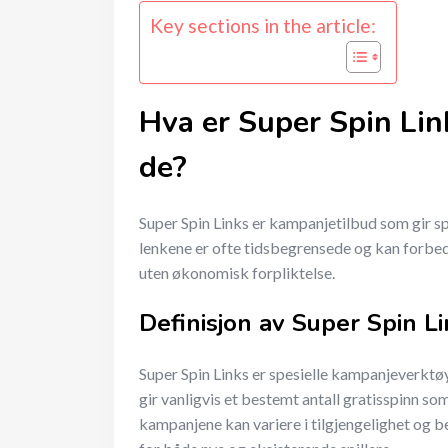
Key sections in the article:
Hva er Super Spin Lin
de?
Super Spin Links er kampanjetilbud som gir sp
lenkene er ofte tidsbegrensede og kan forbedr
uten økonomisk forpliktelse.
Definisjon av Super Spin L
Super Spin Links er spesielle kampanjeverktøy
gir vanligvis et bestemt antall gratisspinn s
kampanjene kan variere i tilgjengelighet og b