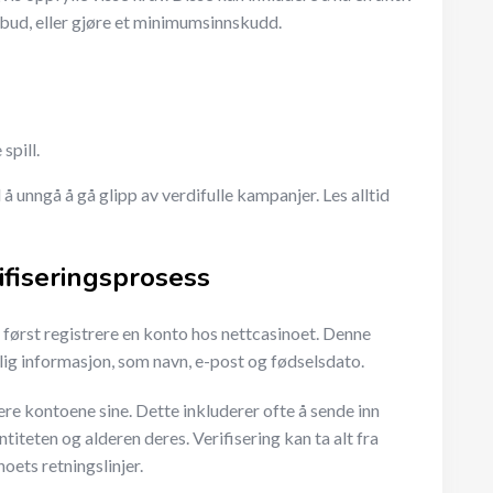
bud, eller gjøre et minimumsinnskudd.
spill.
å unngå å gå glipp av verdifulle kampanjer. Les alltid
ifiseringsprosess
re først registrere en konto hos nettcasinoet. Denne
lig informasjon, som navn, e-post og fødselsdato.
sere kontoene sine. Dette inkluderer ofte å sende inn
iteten og alderen deres. Verifisering kan ta alt fra
noets retningslinjer.