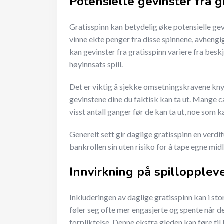
Potensielle gevinster fra g
Gratisspinn kan betydelig øke potensielle gevi
vinne ekte penger fra disse spinnene, avhengig 
kan gevinster fra gratisspinn variere fra beskj
høyinnsats spill.
Det er viktig å sjekke omsetningskravene knyt
gevinstene dine du faktisk kan ta ut. Mange ca
visst antall ganger før de kan ta ut, noe som
Generelt sett gir daglige gratisspinn en verdifu
bankrollen sin uten risiko for å tape egne midl
Innvirkning på spillopplev
Inkluderingen av daglige gratisspinn kan i sto
føler seg ofte mer engasjerte og spente når d
forpliktelse. Denne ekstra gleden kan føre ti