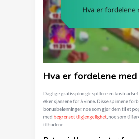
Hva er fordelene med 
Daglige gratisspinn gir spillere en kostnadsef
øker sjansene for å vinne. Disse spinnene forb
bonusbelønninger, noe som gjør dem til et pop
med
begrenset tilgjengelighet
, noe som tilfør
tilbudene.