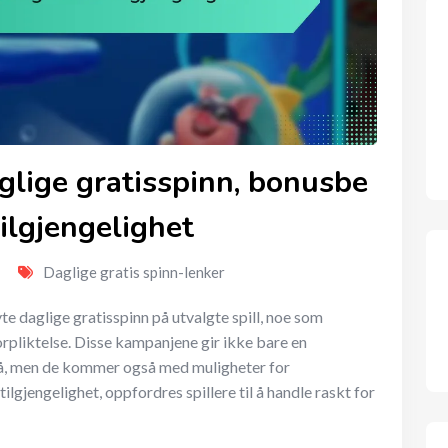
glige gratisspinn, bonusbe
ilgjengelighet
Daglige gratis spinn-lenker
nyte daglige gratisspinn på utvalgte spill, noe som
rpliktelse. Disse kampanjene gir ikke bare en
 på, men de kommer også med muligheter for
lgjengelighet, oppfordres spillere til å handle raskt for