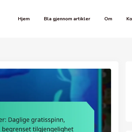
Hjem
Bla gjennom artikler
Om
Ko