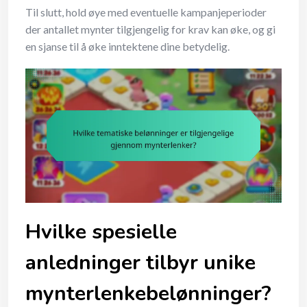
Til slutt, hold øye med eventuelle kampanjeperioder
der antallet mynter tilgjengelig for krav kan øke, og gi
en sjanse til å øke inntektene dine betydelig.
Hvilke spesielle
anledninger tilbyr unike
mynterlenkebelønninger?