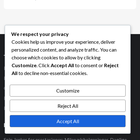
We respect your privacy
Cookies help us improve your experience, deliver
personalized content, and analyze traffic. You can
Juridisk informasjon
choose which cookies to allow by clicking
Customize
. Click
Accept All
to consent or
Reject
Personvernerklæring
All
to decline non-essential cookies.
Brukeravtale
Om
Customize
Kom i kontakt
Reject All
Informasjonskapsler og sporing
Accept All
Nylige innlegg
Spin-lenker for prestasjoner: Milepælsbelønninger, Daglige