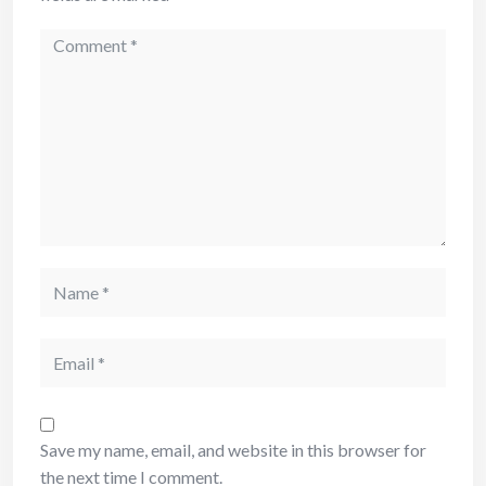
Comment
Name
Email
Save my name, email, and website in this browser for
the next time I comment.