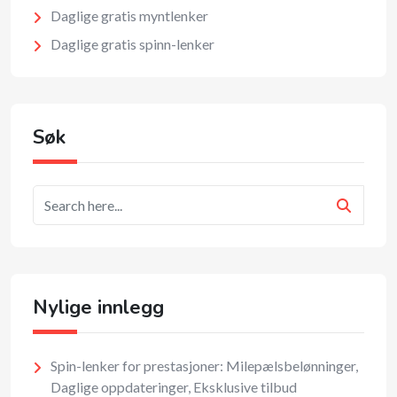
Daglige gratis myntlenker
Daglige gratis spinn-lenker
Søk
Nylige innlegg
Spin-lenker for prestasjoner: Milepælsbelønninger,
Daglige oppdateringer, Eksklusive tilbud