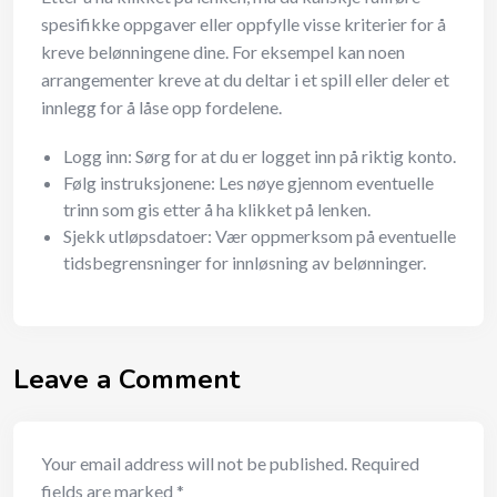
spesifikke oppgaver eller oppfylle visse kriterier for å
kreve belønningene dine. For eksempel kan noen
arrangementer kreve at du deltar i et spill eller deler et
innlegg for å låse opp fordelene.
Logg inn: Sørg for at du er logget inn på riktig konto.
Følg instruksjonene: Les nøye gjennom eventuelle
trinn som gis etter å ha klikket på lenken.
Sjekk utløpsdatoer: Vær oppmerksom på eventuelle
tidsbegrensninger for innløsning av belønninger.
Leave a Comment
Your email address will not be published.
Required
fields are marked
*