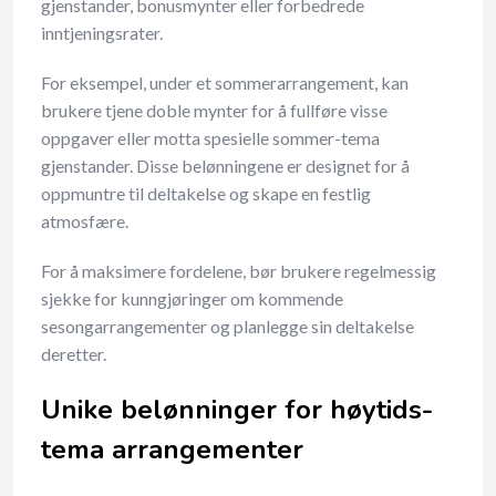
gjenstander, bonusmynter eller forbedrede
inntjeningsrater.
For eksempel, under et sommerarrangement, kan
brukere tjene doble mynter for å fullføre visse
oppgaver eller motta spesielle sommer-tema
gjenstander. Disse belønningene er designet for å
oppmuntre til deltakelse og skape en festlig
atmosfære.
For å maksimere fordelene, bør brukere regelmessig
sjekke for kunngjøringer om kommende
sesongarrangementer og planlegge sin deltakelse
deretter.
Unike belønninger for høytids-
tema arrangementer