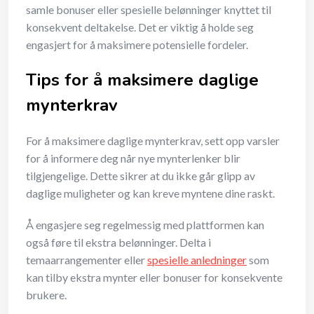
samle bonuser eller spesielle belønninger knyttet til
konsekvent deltakelse. Det er viktig å holde seg
engasjert for å maksimere potensielle fordeler.
Tips for å maksimere daglige
mynterkrav
For å maksimere daglige mynterkrav, sett opp varsler
for å informere deg når nye mynterlenker blir
tilgjengelige. Dette sikrer at du ikke går glipp av
daglige muligheter og kan kreve myntene dine raskt.
Å engasjere seg regelmessig med plattformen kan
også føre til ekstra belønninger. Delta i
temaarrangementer eller
spesielle anledninger
som
kan tilby ekstra mynter eller bonuser for konsekvente
brukere.