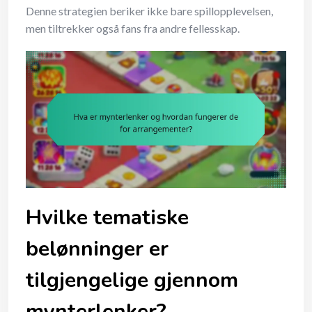
Denne strategien beriker ikke bare spillopplevelsen,
men tiltrekker også fans fra andre fellesskap.
Hvilke tematiske
belønninger er
tilgjengelige gjennom
mynterlenker?