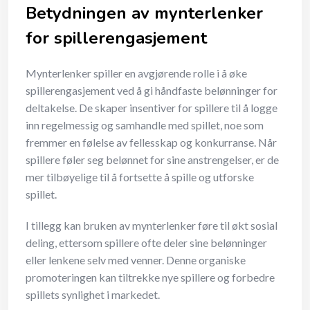
Betydningen av mynterlenker
for spillerengasjement
Mynterlenker spiller en avgjørende rolle i å øke
spillerengasjement ved å gi håndfaste belønninger for
deltakelse. De skaper insentiver for spillere til å logge
inn regelmessig og samhandle med spillet, noe som
fremmer en følelse av fellesskap og konkurranse. Når
spillere føler seg belønnet for sine anstrengelser, er de
mer tilbøyelige til å fortsette å spille og utforske
spillet.
I tillegg kan bruken av mynterlenker føre til økt sosial
deling, ettersom spillere ofte deler sine belønninger
eller lenkene selv med venner. Denne organiske
promoteringen kan tiltrekke nye spillere og forbedre
spillets synlighet i markedet.