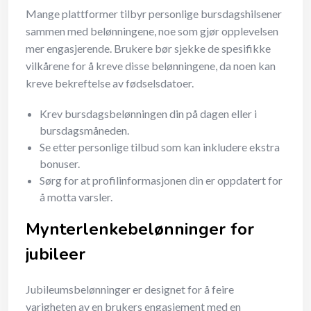
Mange plattformer tilbyr personlige bursdagshilsener
sammen med belønningene, noe som gjør opplevelsen
mer engasjerende. Brukere bør sjekke de spesifikke
vilkårene for å kreve disse belønningene, da noen kan
kreve bekreftelse av fødselsdatoer.
Krev bursdagsbelønningen din på dagen eller i
bursdagsmåneden.
Se etter personlige tilbud som kan inkludere ekstra
bonuser.
Sørg for at profilinformasjonen din er oppdatert for
å motta varsler.
Mynterlenkebelønninger for
jubileer
Jubileumsbelønninger er designet for å feire
varigheten av en brukers engasjement med en