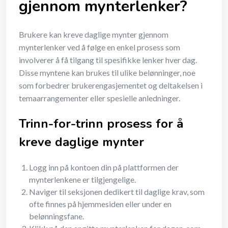
gjennom mynterlenker?
Brukere kan kreve daglige mynter gjennom
mynterlenker ved å følge en enkel prosess som
involverer å få tilgang til spesifikke lenker hver dag.
Disse myntene kan brukes til ulike belønninger, noe
som forbedrer brukerengasjementet og deltakelsen i
temaarrangementer eller spesielle anledninger.
Trinn-for-trinn prosess for å
kreve daglige mynter
Logg inn på kontoen din på plattformen der
mynterlenkene er tilgjengelige.
Naviger til seksjonen dedikert til daglige krav, som
ofte finnes på hjemmesiden eller under en
belønningsfane.