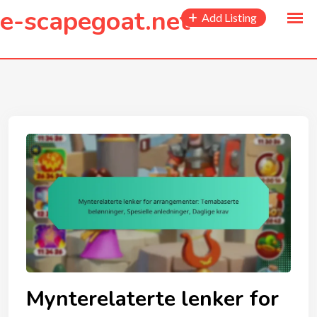
to
e-scapegoat.net
Add Listing
content
Mynterelaterte lenker for