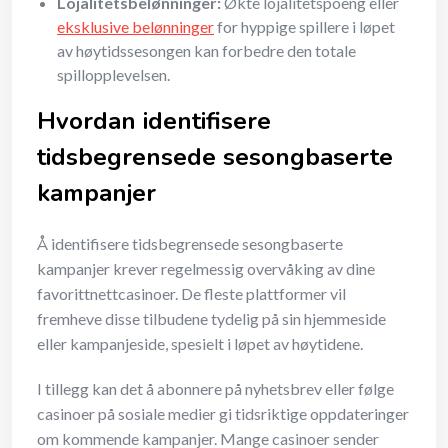
Lojalitetsbelønninger:
Økte lojalitetspoeng eller
eksklusive belønninger
for hyppige spillere i løpet
av høytidssesongen kan forbedre den totale
spillopplevelsen.
Hvordan identifisere
tidsbegrensede sesongbaserte
kampanjer
Å identifisere tidsbegrensede sesongbaserte
kampanjer krever regelmessig overvåking av dine
favorittnettcasinoer. De fleste plattformer vil
fremheve disse tilbudene tydelig på sin hjemmeside
eller kampanjeside, spesielt i løpet av høytidene.
I tillegg kan det å abonnere på nyhetsbrev eller følge
casinoer på sosiale medier gi tidsriktige oppdateringer
om kommende kampanjer. Mange casinoer sender