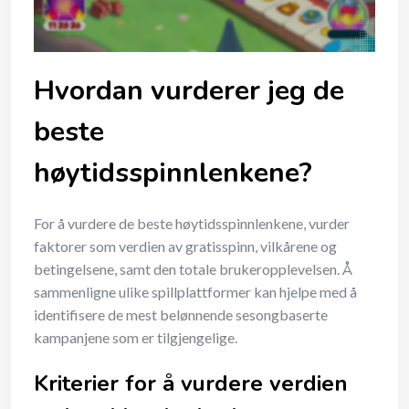
Hvordan vurderer jeg de
beste
høytidsspinnlenkene?
For å vurdere de beste høytidsspinnlenkene, vurder
faktorer som verdien av gratisspinn, vilkårene og
betingelsene, samt den totale brukeropplevelsen. Å
sammenligne ulike spillplattformer kan hjelpe med å
identifisere de mest belønnende sesongbaserte
kampanjene som er tilgjengelige.
Kriterier for å vurdere verdien