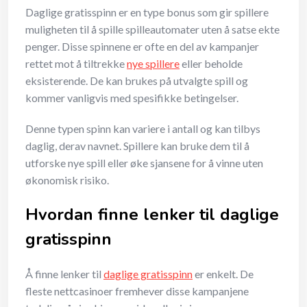
Daglige gratisspinn er en type bonus som gir spillere
muligheten til å spille spilleautomater uten å satse ekte
penger. Disse spinnene er ofte en del av kampanjer
rettet mot å tiltrekke
nye spillere
eller beholde
eksisterende. De kan brukes på utvalgte spill og
kommer vanligvis med spesifikke betingelser.
Denne typen spinn kan variere i antall og kan tilbys
daglig, derav navnet. Spillere kan bruke dem til å
utforske nye spill eller øke sjansene for å vinne uten
økonomisk risiko.
Hvordan finne lenker til daglige
gratisspinn
Å finne lenker til
daglige gratisspinn
er enkelt. De
fleste nettcasinoer fremhever disse kampanjene