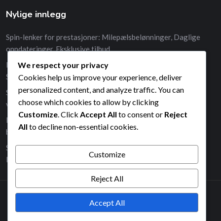
Nylige innlegg
Spin-lenker for prestasjoner: Milepælsbelønninger, Daglige
oppdateringer, Eksklusive tilbud
We respect your privacy
Ferietilbud: Daglige gratisspinn, Festlige belønninger,
Sesongbaserte tilbud
Cookies help us improve your experience, deliver
personalized content, and analyze traffic. You can
Spin-lenker for nye spillere: Daglige gratisspinn,
choose which cookies to allow by clicking
velkomstbelønninger, eksklusive tilbud
Customize
. Click
Accept All
to consent or
Reject
Mynterelaterte lenker for arrangementer: Temabaserte
All
to decline non-essential cookies.
belønninger, Spesielle anledninger, Daglige krav
Spin-lenker for tilbakevendende spillere: Daglige gratisspinn,
Customize
lojalitetsbelønninger, eksklusive tilbud
Reject All
Accept All
2026© All right reserved by Radiustheme