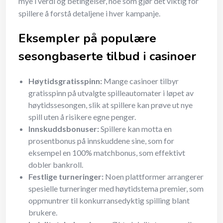
mye i verdi og betingelser, noe som gjør det viktig for
spillere å forstå detaljene i hver kampanje.
Eksempler på populære
sesongbaserte tilbud i casinoer
Høytidsgratisspinn:
Mange casinoer tilbyr
gratisspinn på utvalgte spilleautomater i løpet av
høytidssesongen, slik at spillere kan prøve ut nye
spill uten å risikere egne penger.
Innskuddsbonuser:
Spillere kan motta en
prosentbonus på innskuddene sine, som for
eksempel en 100% matchbonus, som effektivt
dobler bankroll.
Festlige turneringer:
Noen plattformer arrangerer
spesielle turneringer med høytidstema premier, som
oppmuntrer til konkurransedyktig spilling blant
brukere.