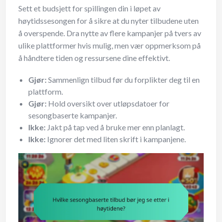
Sett et budsjett for spillingen din i løpet av
høytidssesongen for å sikre at du nyter tilbudene uten
å overspende. Dra nytte av flere kampanjer på tvers av
ulike plattformer hvis mulig, men vær oppmerksom på
å håndtere tiden og ressursene dine effektivt.
Gjør:
Sammenlign tilbud før du forplikter deg til en
plattform.
Gjør:
Hold oversikt over utløpsdatoer for
sesongbaserte kampanjer.
Ikke:
Jakt på tap ved å bruke mer enn planlagt.
Ikke:
Ignorer det med liten skrift i kampanjene.