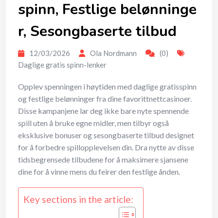
spinn, Festlige belønninge
r, Sesongbaserte tilbud
12/03/2026
Ola Nordmann
(0)
Daglige gratis spinn-lenker
Opplev spenningen i høytiden med daglige gratisspinn
og festlige belønninger fra dine favorittnettcasinoer.
Disse kampanjene lar deg ikke bare nyte spennende
spill uten å bruke egne midler, men tilbyr også
eksklusive bonuser og sesongbaserte tilbud designet
for å forbedre spillopplevelsen din. Dra nytte av disse
tidsbegrensede tilbudene for å maksimere sjansene
dine for å vinne mens du feirer den festlige ånden.
Key sections in the article: