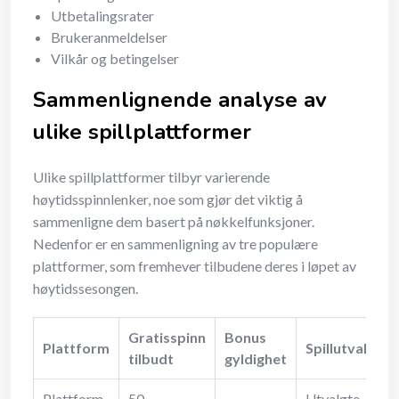
Utbetalingsrater
Brukeranmeldelser
Vilkår og betingelser
Sammenlignende analyse av
ulike spillplattformer
Ulike spillplattformer tilbyr varierende
høytidsspinnlenker, noe som gjør det viktig å
sammenligne dem basert på nøkkelfunksjoner.
Nedenfor er en sammenligning av tre populære
plattformer, som fremhever tilbudene deres i løpet av
høytidssesongen.
Gratisspinn
Bonus
Plattform
Spillutvalg
tilbudt
gyldighet
Plattform
50
Utvalgte