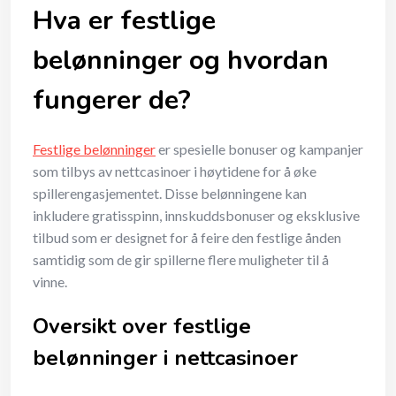
Hva er festlige
belønninger og hvordan
fungerer de?
Festlige belønninger
er spesielle bonuser og kampanjer
som tilbys av nettcasinoer i høytidene for å øke
spillerengasjementet. Disse belønningene kan
inkludere gratisspinn, innskuddsbonuser og eksklusive
tilbud som er designet for å feire den festlige ånden
samtidig som de gir spillerne flere muligheter til å
vinne.
Oversikt over festlige
belønninger i nettcasinoer