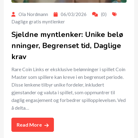
Ola Nordmann
06/03/2026
(0)
Daglige gratis myntlenker
Sjeldne myntlenker: Unike belø
nninger, Begrenset tid, Daglige
krav
Rare Coin Links er eksklusive belønninger i spillet Coin
Master som spillere kan kreve i en begrenset periode.
Disse lenkene tilbyr unike fordeler, inkludert
gjenstander og valuta i spillet, som oppmuntrer til
daglig engasjement og forbedrer spillopplevelsen. Ved
å delta…
Read More