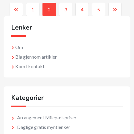
1
2
3
4
5
Lenker
Om
Bla gjennom artikler
Kom i kontakt
Kategorier
Arrangement Milepælspriser
Daglige gratis myntlenker