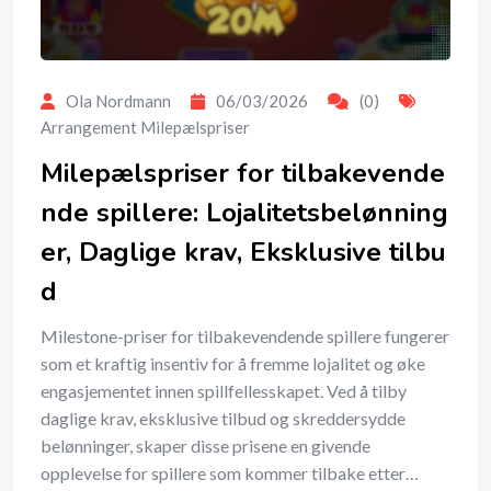
Ola Nordmann
06/03/2026
(0)
Arrangement Milepælspriser
Milepælspriser for tilbakevende
nde spillere: Lojalitetsbelønning
er, Daglige krav, Eksklusive tilbu
d
Milestone-priser for tilbakevendende spillere fungerer
som et kraftig insentiv for å fremme lojalitet og øke
engasjementet innen spillfellesskapet. Ved å tilby
daglige krav, eksklusive tilbud og skreddersydde
belønninger, skaper disse prisene en givende
opplevelse for spillere som kommer tilbake etter…