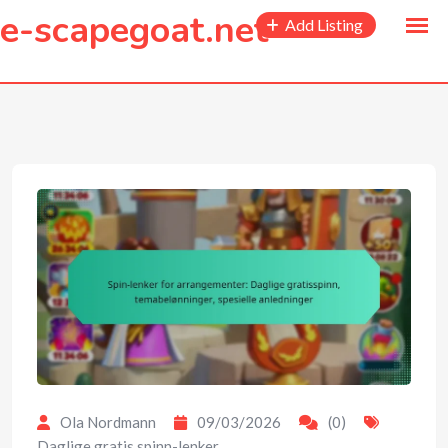
to
e-scapegoat.net
Add Listing
content
Ola Nordmann
09/03/2026
(0)
Daglige gratis spinn-lenker