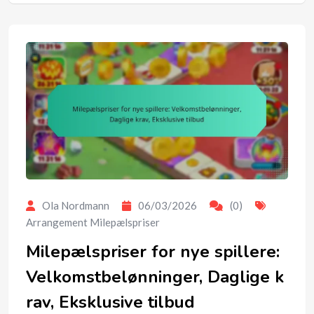
Ola Nordmann
06/03/2026
(0)
Arrangement Milepælspriser
Milepælspriser for nye spillere:
Velkomstbelønninger, Daglige k
rav, Eksklusive tilbud