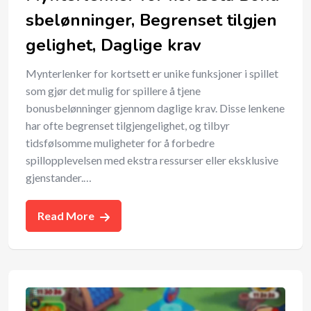
sbelønninger, Begrenset tilgjen
gelighet, Daglige krav
Mynterlenker for kortsett er unike funksjoner i spillet
som gjør det mulig for spillere å tjene
bonusbelønninger gjennom daglige krav. Disse lenkene
har ofte begrenset tilgjengelighet, og tilbyr
tidsfølsomme muligheter for å forbedre
spillopplevelsen med ekstra ressurser eller eksklusive
gjenstander.…
Read More