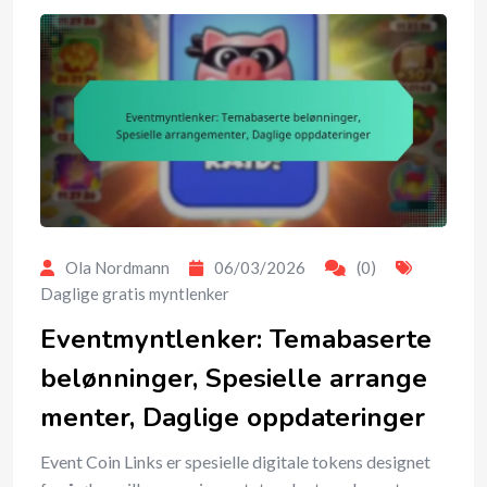
Ola Nordmann
06/03/2026
(0)
Daglige gratis myntlenker
Eventmyntlenker: Temabaserte
belønninger, Spesielle arrange
menter, Daglige oppdateringer
Event Coin Links er spesielle digitale tokens designet