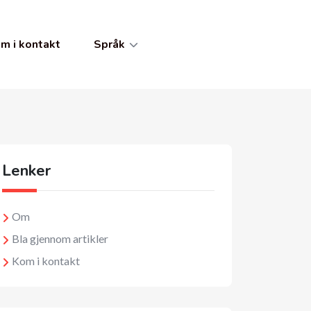
m i kontakt
Språk
Lenker
Om
Bla gjennom artikler
Kom i kontakt