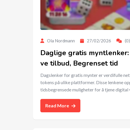
Ola Nordmann
27/02/2026
(0
Daglige gratis myntlenker:
ve tilbud, Begrenset tid
Dagslenker for gratis mynter er verdifulle net
tokens på ulike plattformer. Disse lenkene op
tidsbegrensede muligheter for å tjene digital
Read More