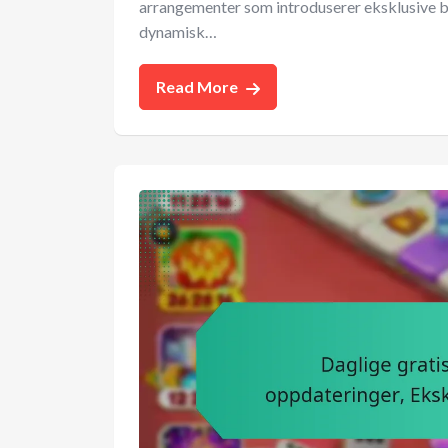
arrangementer som introduserer eksklusive bo
dynamisk…
Read More