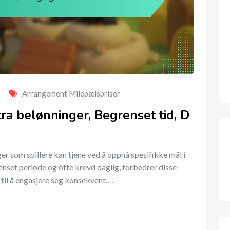
)
Arrangement Milepælspriser
ra belønninger, Begrenset tid, D
r som spillere kan tjene ved å oppnå spesifikke mål i
renset periode og ofte krevd daglig, forbedrer disse
 til å engasjere seg konsekvent.…